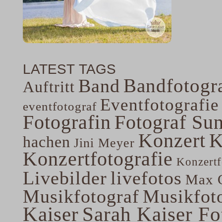
LATEST TAGS
Bandfotogra
Band
Auftritt
Eventfotografie
eventfotograf
Fotografin
Fotograf Su
Konzert
K
hachen
Jini Meyer
Konzertfotografie
Konzertf
Livebilder
livefotos
Max G
Musikfotograf
Musikfoto
Kaiser
Sarah Kaiser Fo