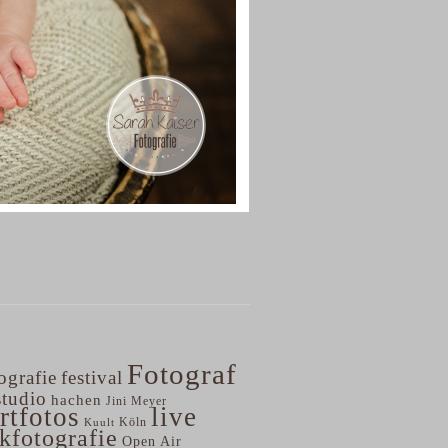
Fotograf
ografie
festival
studio
hachen
Jini Meyer
rtfotos
live
Köln
Kuult
kfotografie
Open Air